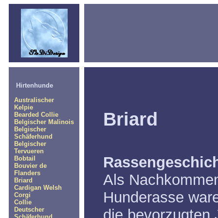
Hirtenhunde
Australischer
Kelpie
Briard
Bearded Collie
Belgischer Malinois
Belgischer
Schäferhund
Belgischer
Tervueren
Rassengeschic
Bobtail
Bouvier de
Flanders
Als Nachkommen 
Briard
Cardigan Welsh
Hunderasse waren
Corgi
Collie
Deutscher
die bevorzugten 
Schäferhund