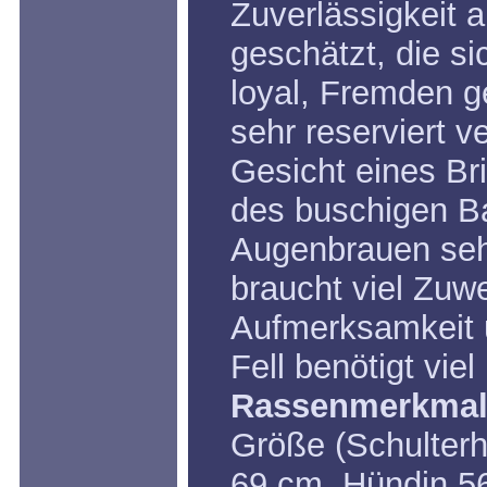
Zuverlässigkeit
geschätzt, die si
loyal, Fremden 
sehr reserviert v
Gesicht eines Bri
des buschigen Ba
Augenbrauen seh
braucht viel Zu
Aufmerksamkeit 
Fell benötigt viel
Rassenmerkmal
Größe (Schulterh
69 cm, Hündin 5