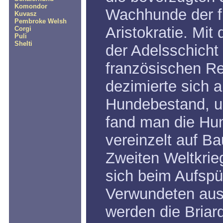
Komondor
Wachhunde der f
Kuvasz
Pembroke Welsh
Aristokratie. Mi
Corgi
Puli
Shelti
der Adelsschicht
französischen Re
dezimierte sich 
Hundebestand, u
fand man die Hu
vereinzelt auf B
Zweiten Weltkrie
sich beim Aufspü
Verwundeten aus
werden die Briar